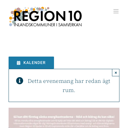
Fortsätt
till
innehållet
KALENDER
×
Detta evenemang har redan ägt
rum.