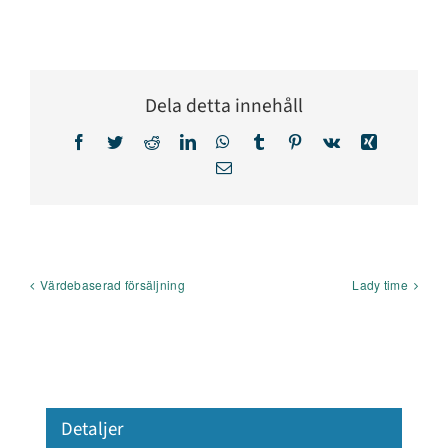
Dela detta innehåll
Facebook
Twitter
Reddit
LinkedIn
WhatsApp
Tumblr
Pinterest
Vk
Xing
E-
post
Värdebaserad försäljning
Lady time
Detaljer