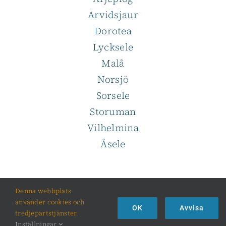
Arvidsjaur
Dorotea
Lycksele
Malå
Norsjö
Sorsele
Storuman
Vilhelmina
Åsele
Denna webbplats
använder cookies och
OK
Avvisa
tredjepartstjänster.
© REGION 10 2012 -
2026
Inställningar